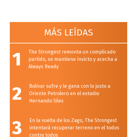
MÁS LEÍDAS
1
The Strongest remonta un complicado
partido, se mantiene invicto y acecha a
Always Ready
2
Bolívar sufre y le gana con lo justo a
Oriente Petrolero en el estadio
Hernando Siles
3
En la vuelta de los Zago, The Strongest
intentará recuperar terreno en el todos
contra todos