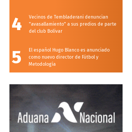
4
Vecinos de Tembladerani denuncian
"avasallamiento" a sus predios de parte
del club Bolívar
5
El español Hugo Blanco es anunciado
como nuevo director de Fútbol y
Metodología