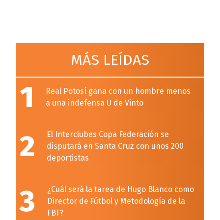
MÁS LEÍDAS
1
Real Potosí gana con un hombre menos
a una indefensa U de Vinto
2
El Interclubes Copa Federación se
disputará en Santa Cruz con unos 200
deportistas
3
¿Cuál será la tarea de Hugo Blanco como
Director de Fútbol y Metodología de la
FBF?