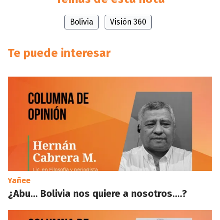
Bolivia
Visión 360
Te puede interesar
Yañee
¿Abu… Bolivia nos quiere a nosotros….?