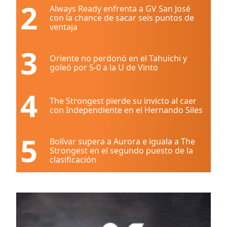
2
Always Ready enfrenta a GV San José
con la chance de sacar seis puntos de
ventaja
3
Oriente no perdonó en el Tahuichi y
goleó por 5-0 a la U de Vinto
4
The Strongest pierde su invicto al caer
con Independiente en el Hernando Siles
5
Bolívar supera a Aurora e iguala a The
Strongest en el segundo puesto de la
clasificación