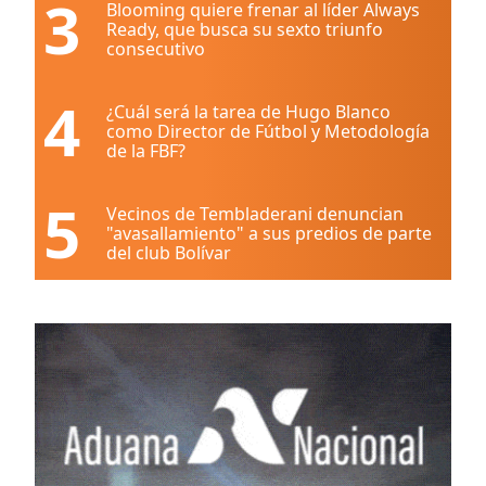
3
Blooming quiere frenar al líder Always
Ready, que busca su sexto triunfo
consecutivo
4
¿Cuál será la tarea de Hugo Blanco
como Director de Fútbol y Metodología
de la FBF?
5
Vecinos de Tembladerani denuncian
"avasallamiento" a sus predios de parte
del club Bolívar