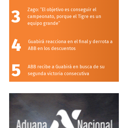
3
Zago: “El objetivo es conseguir el
campeonato, porque el Tigre es un
equipo grande”
4
Guabirá reacciona en el final y derrota a
ABB en los descuentos
5
ABB recibe a Guabirá en busca de su
segunda victoria consecutiva