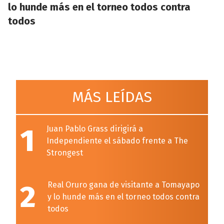
lo hunde más en el torneo todos contra
todos
MÁS LEÍDAS
1
Juan Pablo Grass dirigirá a
Independiente el sábado frente a The
Strongest
2
Real Oruro gana de visitante a Tomayapo
y lo hunde más en el torneo todos contra
todos