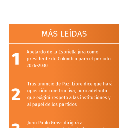
MÁS LEÍDAS
1
Abelardo de la Espriella jura como
presidente de Colombia para el periodo
2026-2030
Tras anuncio de Paz, Libre dice que hará
2
oposición constructiva, pero adelanta
que exigirá respeto a las instituciones y
al papel de los partidos
Juan Pablo Grass dirigirá a