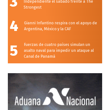
3
Independiente el sábado frente a The
Strongest
4
Gianni Infantino respira con el apoyo de
Argentina, México y la CAF
5
Fuerzas de cuatro países simulan un
asalto naval para impedir un ataque al
Canal de Panamá