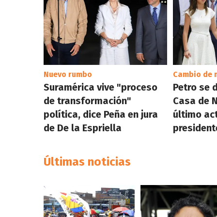
Nuevo rumbo
Cambio de
Suramérica vive "proceso
Petro se 
de transformación"
Casa de N
política, dice Peña en jura
último a
de De la Espriella
president
Últimas noticias