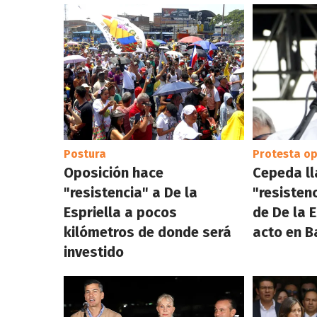
Postura
Protesta op
Oposición hace
Cepeda ll
"resistencia" a De la
"resisten
Espriella a pocos
de De la E
kilómetros de donde será
acto en B
investido