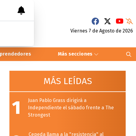
Viernes 7
de
Agosto
de 2026
prendedores
Más secciones
MÁS LEÍDAS
1
Juan Pablo Grass dirigirá a
Independiente el sábado frente a The
Strongest
Cepeda llama a la "resistencia" al