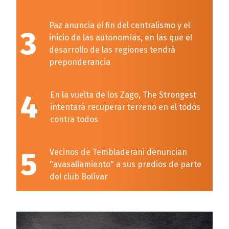
Paz anuncia el fin del centralismo y el
3
inicio de las autonomías, en las que el
desarrollo de las regiones tendrá
preponderancia
4
En la vuelta de los Zago, The Strongest
intentará recuperar terreno en el todos
contra todos
5
Vecinos de Tembladerani denuncian
"avasallamiento" a sus predios de parte
del club Bolívar