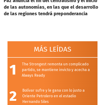
Paz anuncia el fin del centralismo y el inicio
de las autonomías, en las que el desarrollo
de las regiones tendrá preponderancia
MÁS LEÍDAS
1
The Strongest remonta un complicado
partido, se mantiene invicto y acecha a
Always Ready
2
Bolívar sufre y le gana con lo justo a
Oriente Petrolero en el estadio
Hernando Siles