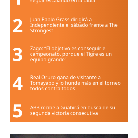
seguir escalando en la tabla
2
Juan Pablo Grass dirigirá a
Independiente el sábado frente a The
Strongest
3
Zago: “El objetivo es conseguir el
campeonato, porque el Tigre es un
equipo grande”
4
Real Oruro gana de visitante a
Tomayapo y lo hunde más en el torneo
todos contra todos
5
ABB recibe a Guabirá en busca de su
segunda victoria consecutiva