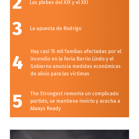
2
Las plebes del XIX y el XXI
3
La apuesta de Rodrigo
Hay casi 15 mil familias afectadas por el
4
incendio en la Feria Barrio Lindo y el
Gobierno anuncia medidas económicas
de alivio para las víctimas
5
The Strongest remonta un complicado
partido, se mantiene invicto y acecha a
Always Ready