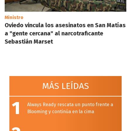
Ministro
Oviedo vincula los asesinatos en San Matías
a "gente cercana" al narcotraficante
Sebastián Marset
MÁS LEÍDAS
1
Always Ready rescata un punto frente a
Blooming y continúa en la cima