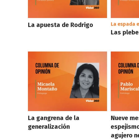
La apuesta de Rodrigo
La espada e
Las plebes
La gangrena de la
Nueve mes
generalización
espejismo
agujero n