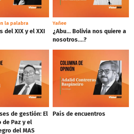
n la palabra
Yañee
 del XIX y el XXI
¿Abu… Bolivia nos quiere a
nosotros….?
es de gestión: El
País de encuentros
 de Paz y el
egro del MAS