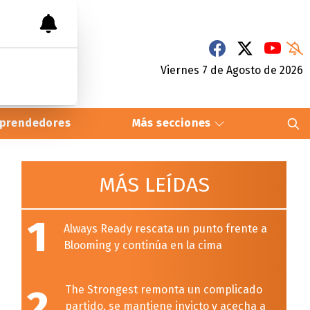
Viernes 7
de
Agosto
de 2026
prendedores
Más secciones
MÁS LEÍDAS
1
Always Ready rescata un punto frente a
Blooming y continúa en la cima
2
The Strongest remonta un complicado
partido, se mantiene invicto y acecha a