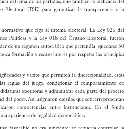
ción extrema de los partidos, sino también la ineficacia del
o Electoral (TSE) para garantizar la transparencia y la
e normativo que rige al sistema electoral. La Ley 026 del
nes Políticas y la Ley 018 del Órgano Electoral, fueron
oder de un régimen autocrático que pretendía “quedarse 50
oca formación y escaso interés por respetar los principios
güedades y vacíos que permiten la discrecionalidad, estas
 las reglas del juego, condicionar el comportamiento de
ndidaturas opositoras y administrar cada parte del proceso
d del poder. Así, asignaron escaños que sobrerrepresentan
icaron competencias entre instituciones. En el fondo
una apariencia de legalidad democrática.
o favorable no era suficiente: se requería controlar la