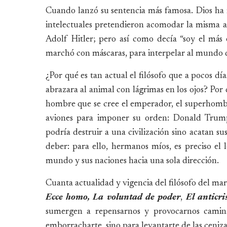
Cuando lanzó su sentencia más famosa. Dios ha
intelectuales pretendieron acomodar la misma a
Adolf Hitler; pero así como decía “soy el más e
marchó con máscaras, para interpelar al mundo de
¿Por qué es tan actual el filósofo que a pocos d
abrazara al animal con lágrimas en los ojos? Por 
hombre que se cree el emperador, el superhombre
aviones para imponer su orden: Donald Trump,
podría destruir a una civilización sino acatan su
deber: para ello, hermanos míos, es preciso el 
mundo y sus naciones hacia una sola dirección.
Cuanta actualidad y vigencia del filósofo del mart
Ecce homo, La voluntad de poder
,
El anticri
sumergen a repensarnos y provocarnos caminar
emborracharte, sino para levantarte de las ceniza