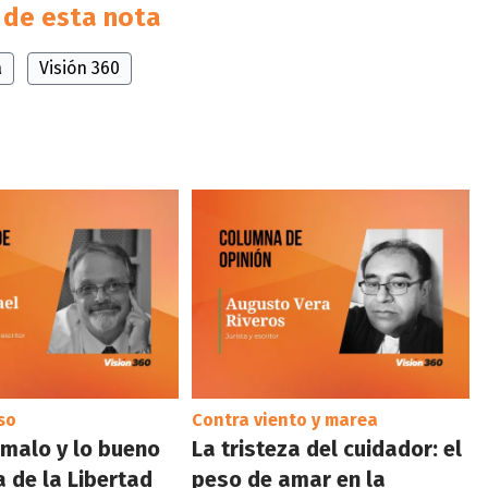
de esta nota
a
Visión 360
so
Contra viento y marea
o malo y lo bueno
La tristeza del cuidador: el
a de la Libertad
peso de amar en la