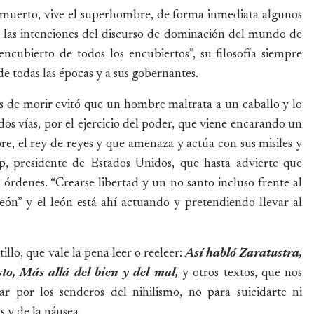
 muerto, vive el superhombre, de forma inmediata algunos
 las intenciones del discurso de dominación del mundo de
ncubierto de todos los encubiertos”, su filosofía siempre
 todas las épocas y a sus gobernantes.
ías de morir evitó que un hombre maltrata a un caballo y lo
dos vías, por el ejercicio del poder, que viene encarando un
, el rey de reyes y que amenaza y actúa con sus misiles y
 presidente de Estados Unidos, que hasta advierte que
s órdenes. “Crearse libertad y un no santo incluso frente al
león” y el león está ahí actuando y pretendiendo llevar al
illo, que vale la pena leer o reeleer:
Así habló Zaratustra,
sto, Más allá del bien y del mal,
y otros textos, que nos
 por los senderos del nihilismo, no para suicidarte ni
s y de la náusea.