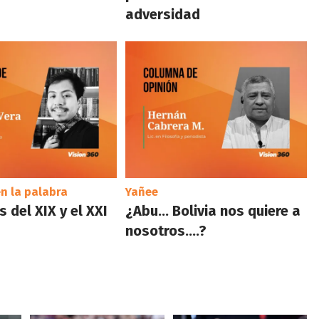
adversidad
n la palabra
Yañee
 del XIX y el XXI
¿Abu… Bolivia nos quiere a
nosotros….?