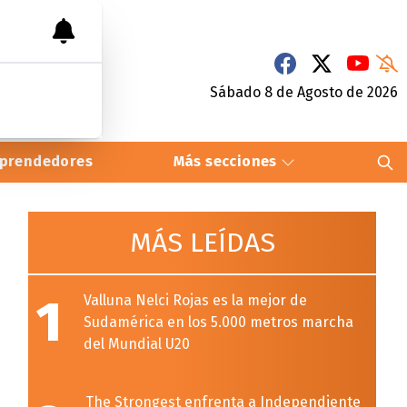
Sábado 8
de
Agosto
de 2026
prendedores
Más secciones
MÁS LEÍDAS
1
Valluna Nelci Rojas es la mejor de
Sudamérica en los 5.000 metros marcha
del Mundial U20
The Strongest enfrenta a Independiente