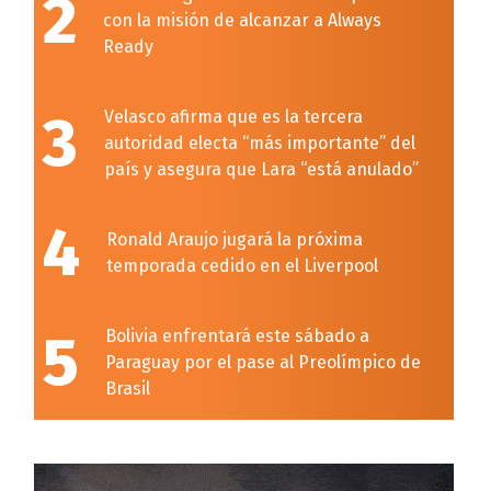
2
con la misión de alcanzar a Always
Ready
3
Velasco afirma que es la tercera
autoridad electa “más importante” del
país y asegura que Lara “está anulado”
4
Ronald Araujo jugará la próxima
temporada cedido en el Liverpool
5
Bolivia enfrentará este sábado a
Paraguay por el pase al Preolímpico de
Brasil