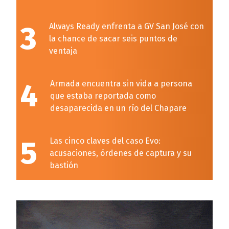
3
Always Ready enfrenta a GV San José con
la chance de sacar seis puntos de
ventaja
4
Armada encuentra sin vida a persona
que estaba reportada como
desaparecida en un río del Chapare
5
Las cinco claves del caso Evo:
acusaciones, órdenes de captura y su
bastión