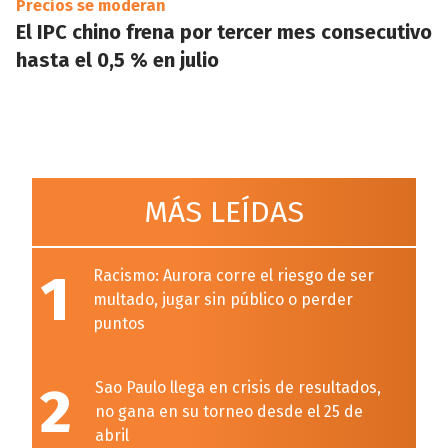
Precios se moderan
El IPC chino frena por tercer mes consecutivo
hasta el 0,5 % en julio
MÁS LEÍDAS
1
Racismo: Aurora corre el riesgo de ser
multado, jugar sin público o perder
puntos
2
Sao Paulo llega en crisis de resultados,
no gana en su torneo desde el 25 de
abril