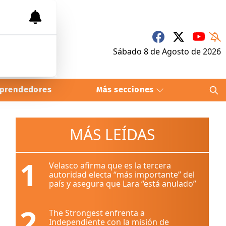
Sábado 8
de
Agosto
de 2026
prendedores
Más secciones
MÁS LEÍDAS
1
Velasco afirma que es la tercera
autoridad electa “más importante” del
país y asegura que Lara “está anulado”
2
The Strongest enfrenta a
Independiente con la misión de