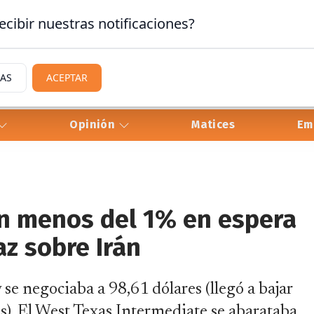
ecibir nuestras notificaciones?
IAS
ACEPTAR
Opinión
Matices
Em
n menos del 1% en espera
z sobre Irán
 se negociaba a 98,61 dólares (llegó a bajar
res). El West Texas Intermediate se abarataba