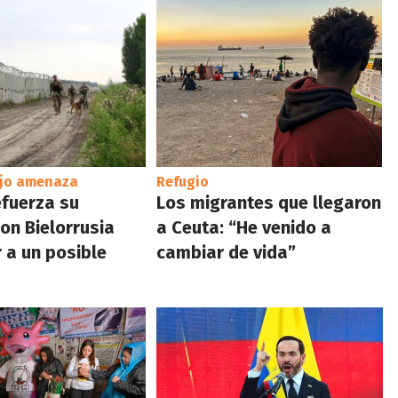
ajo amenaza
Refugio
efuerza su
Los migrantes que llegaron
con Bielorrusia
a Ceuta: “He venido a
 a un posible
cambiar de vida”