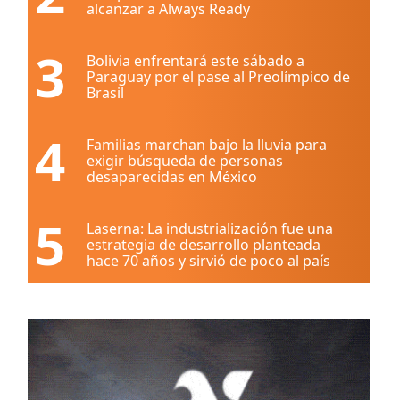
alcanzar a Always Ready
3
Bolivia enfrentará este sábado a
Paraguay por el pase al Preolímpico de
Brasil
4
Familias marchan bajo la lluvia para
exigir búsqueda de personas
desaparecidas en México
5
Laserna: La industrialización fue una
estrategia de desarrollo planteada
hace 70 años y sirvió de poco al país