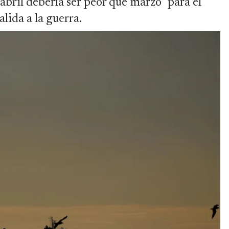
 "abril debería ser peor que marzo" para el
lida a la guerra.