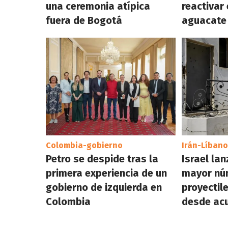
una ceremonia atípica
reactivar
fuera de Bogotá
aguacate
Colombia-gobierno
Irán-Líbano
Petro se despide tras la
Israel lan
primera experiencia de un
mayor nú
gobierno de izquierda en
proyectil
Colombia
desde acu