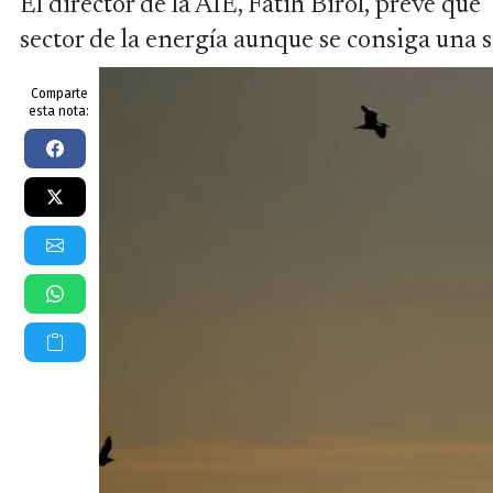
El director de la AIE, Fatih Birol, prevé que
sector de la energía aunque se consiga una sa
Comparte
esta nota: