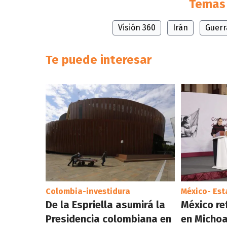
Temas 
Visión 360
Irán
Guerr
Te puede interesar
Colombia-investidura
México- Es
De la Espriella asumirá la
México re
Presidencia colombiana en
en Micho