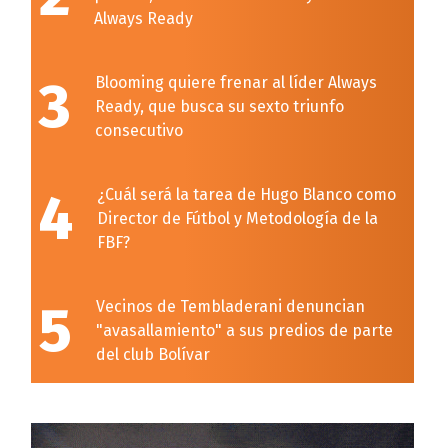
Always Ready
3
Blooming quiere frenar al líder Always
Ready, que busca su sexto triunfo
consecutivo
4
¿Cuál será la tarea de Hugo Blanco como
Director de Fútbol y Metodología de la
FBF?
5
Vecinos de Tembladerani denuncian
"avasallamiento" a sus predios de parte
del club Bolívar