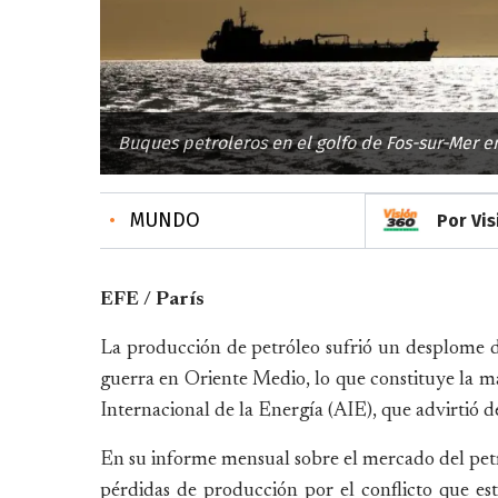
Buques petroleros en el golfo de Fos-sur-Mer en
•
MUNDO
Por Vi
EFE / París
La producción de petróleo sufrió un desplome de
guerra en Oriente Medio, lo que constituye la may
Internacional de la Energía (AIE), que advirtió d
En su informe mensual sobre el mercado del petr
pérdidas de producción por el conflicto que e