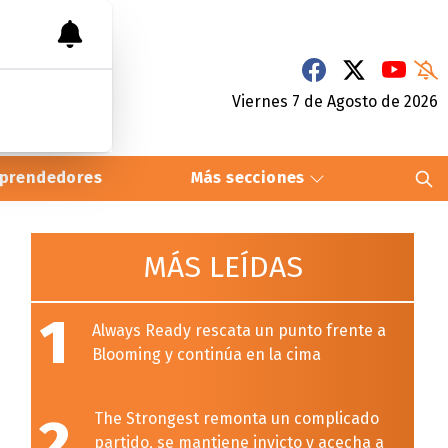
Viernes 7
de
Agosto
de 2026
prendedores
Más secciones
MÁS LEÍDAS
1
Always Ready rescata un punto frente a
Blooming y continúa en la cima
2
The Strongest remonta un complicado
partido, se mantiene invicto y acecha a