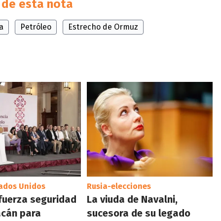
de esta nota
a
Petróleo
Estrecho de Ormuz
tados Unidos
Rusia-elecciones
fuerza seguridad
La viuda de Navalni,
acán para
sucesora de su legado