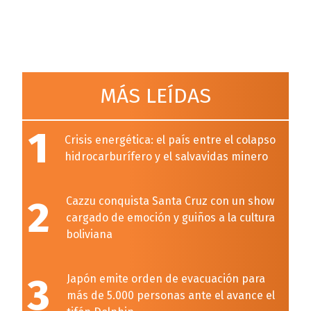
MÁS LEÍDAS
1
Crisis energética: el país entre el colapso
hidrocarburífero y el salvavidas minero
2
Cazzu conquista Santa Cruz con un show
cargado de emoción y guiños a la cultura
boliviana
3
Japón emite orden de evacuación para
más de 5.000 personas ante el avance el