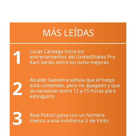
MÁS LEÍDAS
1
Lucas Careaga inicia los
entrenamientos del UnitedStates Pro
Kart Series entre los ocho mejores
2
Alcalde Saavedra señala que el fuego
está contenido, pero no apagado y que
se necesitan entre 12 a 15 horas para
extinguirlo
3
Real Potosí gana con un hombre
menos a una indefensa U de Vinto