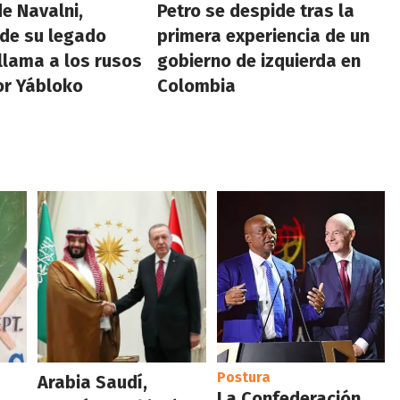
de Navalni,
Petro se despide tras la
de su legado
primera experiencia de un
 llama a los rusos
gobierno de izquierda en
or Yábloko
Colombia
Postura
Arabia Saudí,
La Confederación