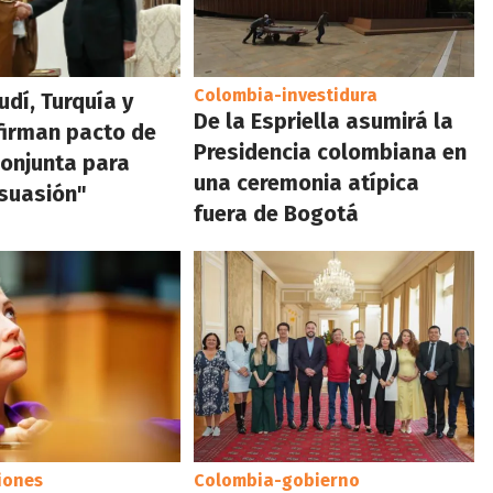
Colombia-investidura
udí, Turquía y
De la Espriella asumirá la
firman pacto de
Presidencia colombiana en
onjunta para
una ceremonia atípica
isuasión"
fuera de Bogotá
iones
Colombia-gobierno