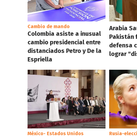
Cambio de mando
Arabia Sa
Colombia asiste a inusual
Pakistán 
cambio presidencial entre
defensa c
distanciados Petro y De la
lograr "d
Espriella
México- Estados Unidos
Rusia-elecc