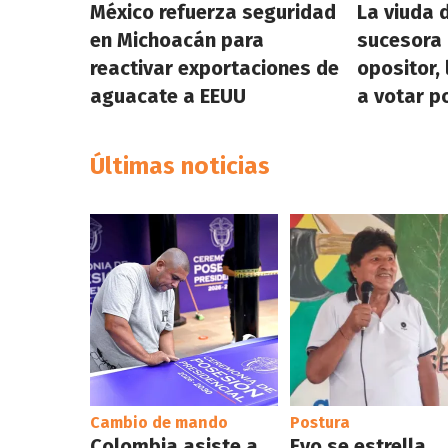
México refuerza seguridad
La viuda 
en Michoacán para
sucesora 
reactivar exportaciones de
opositor,
aguacate a EEUU
a votar p
Últimas noticias
Cambio de mando
Postura
Colombia asiste a
Evo se estrella