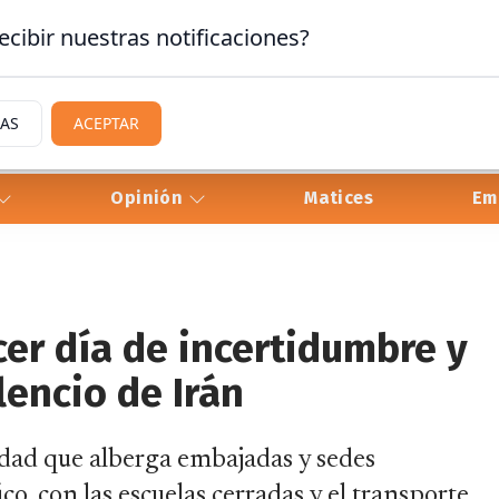
ecibir nuestras notificaciones?
IAS
ACEPTAR
Opinión
Matices
Em
cer día de incertidumbre y
encio de Irán
idad que alberga embajadas y sedes
o, con las escuelas cerradas y el transporte