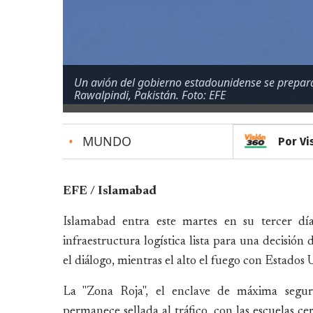
Un avión del gobierno estadounidense se prepara
Rawalpindi, Pakistán. Foto: EFE
•
MUNDO
Por Vi
EFE / Islamabad
Islamabad entra este martes en su tercer día
infraestructura logística lista para una decisión
el diálogo, mientras el alto el fuego con Estados
La "Zona Roja", el enclave de máxima segur
permanece sellada al tráfico, con las escuelas ce