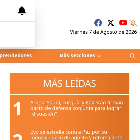
Viernes 7
de
Agosto
de 2026
prendedores
Más secciones
MÁS LEÍDAS
1
Arabia Saudí, Turquía y Pakistán firman
pacto de defensa conjunta para lograr
"disuasión"
Evo se estrella contra Paz por su
mensaje del 6 de agosto y retoma ante