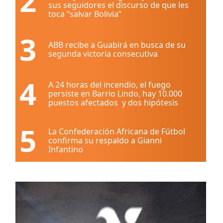
2
sus seguidores el discurso de que les
toca “salvar Bolivia”
3
ABB recibe a Guabirá en busca de su
segunda victoria consecutiva
4
A 24 horas del incendio, el fuego
persiste en Barrio Lindo, hay 10.000
puestos afectados y dos hipótesis
5
La Confederación Africana de Fútbol
confirma su respaldo a Gianni
Infantino