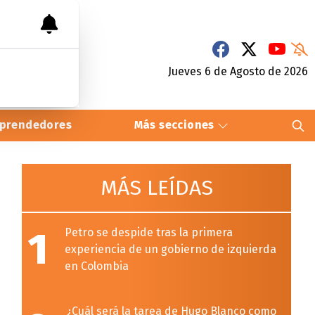
Jueves 6
de
Agosto
de 2026
prendedores
Más secciones
MÁS LEÍDAS
1
Petro se despide tras la primera
experiencia de un gobierno de izquierda
en Colombia
¿Cuál será la tarea de Hugo Blanco como