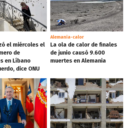
Alemania-calor
zó el miércoles el
La ola de calor de finales
mero de
de junio causó 9.600
es en Líbano
muertes en Alemania
erdo, dice ONU