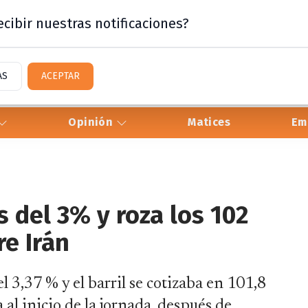
cibir nuestras notificaciones?
AS
ACEPTAR
Opinión
Matices
Em
s del 3% y roza los 102
re Irán
 3,37 % y el barril se cotizaba en 101,8
 al inicio de la jornada, después de