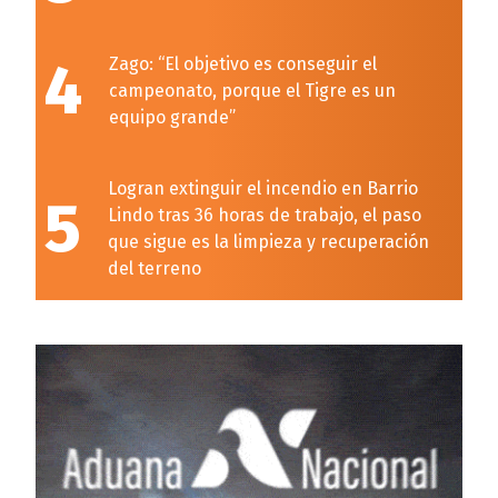
4
Zago: “El objetivo es conseguir el
campeonato, porque el Tigre es un
equipo grande”
Logran extinguir el incendio en Barrio
5
Lindo tras 36 horas de trabajo, el paso
que sigue es la limpieza y recuperación
del terreno