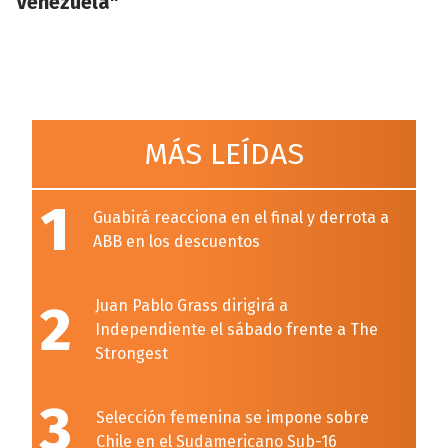
Venezuela"
MÁS LEÍDAS
1
Guabirá reacciona en el final y derrota a
ABB en los descuentos
2
Juan Pablo Grass dirigirá a
Independiente el sábado frente a The
Strongest
3
Selección femenina se impone sobre
Chile en el Sudamericano Sub-16