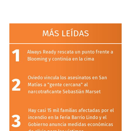
MÁS LEÍDAS
1
Always Ready rescata un punto frente a
Blooming y continúa en la cima
2
Oviedo vincula los asesinatos en San
Matías a "gente cercana" al
narcotraficante Sebastián Marset
Hay casi 15 mil familias afectadas por el
3
incendio en la Feria Barrio Lindo y el
Gobierno anuncia medidas económicas