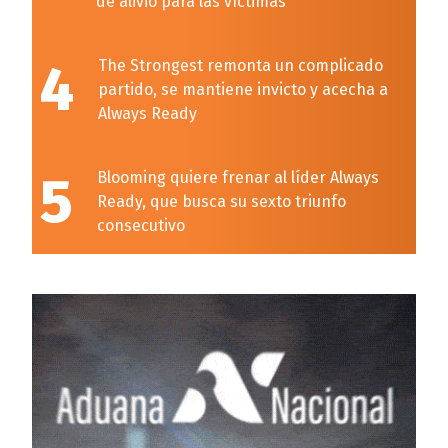
de alivio para las víctimas
4
The Strongest remonta un complicado
partido, se mantiene invicto y acecha a
Always Ready
5
Blooming quiere frenar al líder Always
Ready, que busca su sexto triunfo
consecutivo