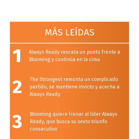
MÁS LEÍDAS
1
Always Ready rescata un punto frente a
Blooming y continúa en la cima
2
The Strongest remonta un complicado
partido, se mantiene invicto y acecha a
Always Ready
3
Blooming quiere frenar al líder Always
Ready, que busca su sexto triunfo
consecutivo