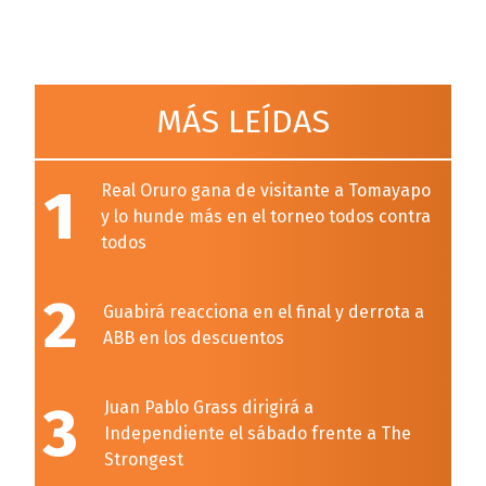
MÁS LEÍDAS
1
Real Oruro gana de visitante a Tomayapo
y lo hunde más en el torneo todos contra
todos
2
Guabirá reacciona en el final y derrota a
ABB en los descuentos
3
Juan Pablo Grass dirigirá a
Independiente el sábado frente a The
Strongest