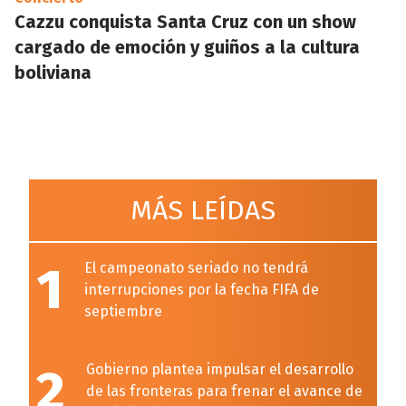
Cazzu conquista Santa Cruz con un show
cargado de emoción y guiños a la cultura
boliviana
MÁS LEÍDAS
1
El campeonato seriado no tendrá
interrupciones por la fecha FIFA de
septiembre
2
Gobierno plantea impulsar el desarrollo
de las fronteras para frenar el avance de