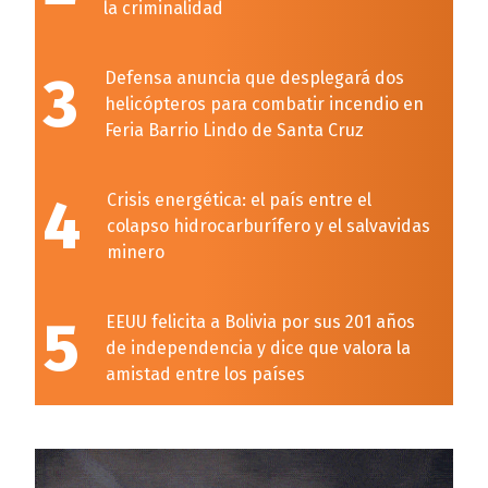
la criminalidad
3
Defensa anuncia que desplegará dos
helicópteros para combatir incendio en
Feria Barrio Lindo de Santa Cruz
4
Crisis energética: el país entre el
colapso hidrocarburífero y el salvavidas
minero
5
EEUU felicita a Bolivia por sus 201 años
de independencia y dice que valora la
amistad entre los países