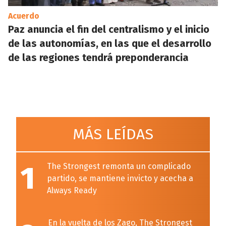
Acuerdo
Paz anuncia el fin del centralismo y el inicio
de las autonomías, en las que el desarrollo
de las regiones tendrá preponderancia
MÁS LEÍDAS
1
The Strongest remonta un complicado
partido, se mantiene invicto y acecha a
Always Ready
En la vuelta de los Zago, The Strongest