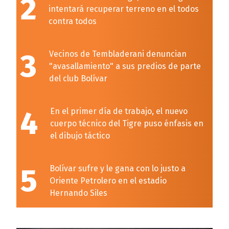
2
intentará recuperar terreno en el todos
contra todos
3
Vecinos de Tembladerani denuncian
"avasallamiento" a sus predios de parte
del club Bolívar
4
En el primer día de trabajo, el nuevo
cuerpo técnico del Tigre puso énfasis en
el dibujo táctico
5
Bolívar sufre y le gana con lo justo a
Oriente Petrolero en el estadio
Hernando Siles