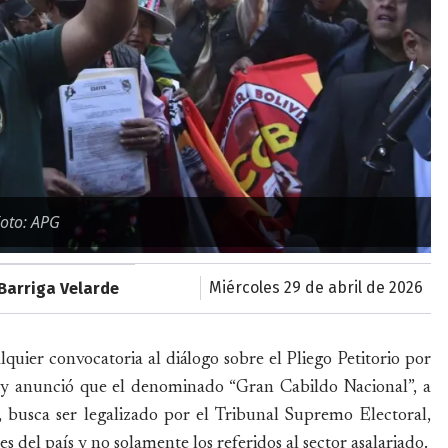
Foto: APG
miércoles 29 de abril de 2026
Barriga Velarde
uier convocatoria al diálogo sobre el Pliego Petitorio por
 y anunció que el denominado “Gran Cabildo Nacional”, a
, busca ser legalizado por el Tribunal Supremo Electoral,
s del país y no solamente los referidos al sector asalariado.