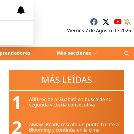
Viernes 7
de
Agosto
de 2026
prendedores
Más secciones
MÁS LEÍDAS
1
ABB recibe a Guabirá en busca de su
segunda victoria consecutiva
2
Always Ready rescata un punto frente a
Blooming y continúa en la cima