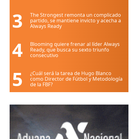
3
The Strongest remonta un complicado
partido, se mantiene invicto y acecha a
Always Ready
4
Blooming quiere frenar al líder Always
Ready, que busca su sexto triunfo
consecutivo
5
¿Cuál será la tarea de Hugo Blanco
como Director de Fútbol y Metodología
de la FBF?