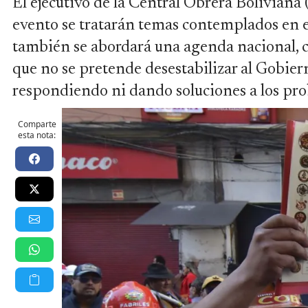
El ejecutivo de la Central Obrera Boliviana
evento se tratarán temas contemplados en el
también se abordará una agenda nacional, c
que no se pretende desestabilizar al Gobiern
respondiendo ni dando soluciones a los pr
Comparte
esta nota: