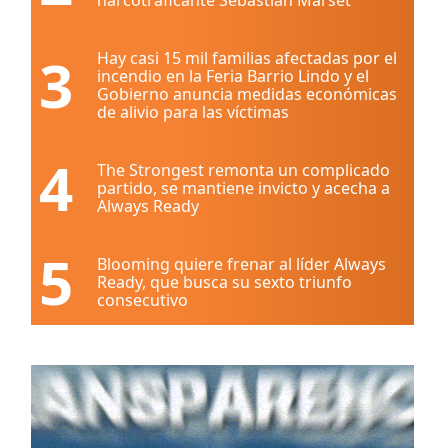
3
Hay casi 15 mil familias afectadas por el
incendio en la Feria Barrio Lindo y el
Gobierno anuncia medidas económicas
de alivio para las víctimas
4
The Strongest remonta un complicado
partido, se mantiene invicto y acecha a
Always Ready
5
Blooming quiere frenar al líder Always
Ready, que busca su sexto triunfo
consecutivo