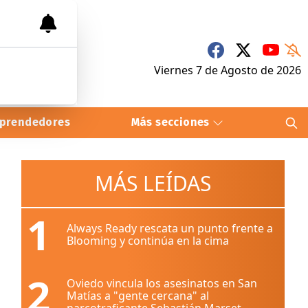
Viernes 7
de
Agosto
de 2026
prendedores
Más secciones
MÁS LEÍDAS
1
Always Ready rescata un punto frente a
Blooming y continúa en la cima
2
Oviedo vincula los asesinatos en San
Matías a "gente cercana" al
narcotraficante Sebastián Marset