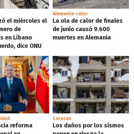
Alemania-calor
zó el miércoles el
La ola de calor de finales
mero de
de junio causó 9.600
es en Líbano
muertes en Alemania
erdo, dice ONU
idad
Caracas
cia reforma
Los daños por los sismos
ional en
ponen en riesgo la