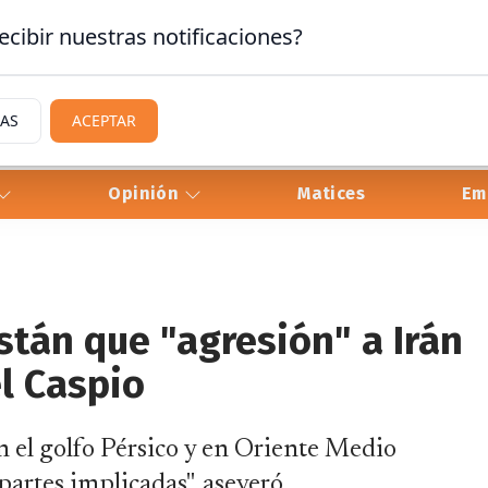
ecibir nuestras notificaciones?
IAS
ACEPTAR
Opinión
Matices
Em
stán que "agresión" a Irán
el Caspio
en el golfo Pérsico y en Oriente Medio
partes implicadas", aseveró.