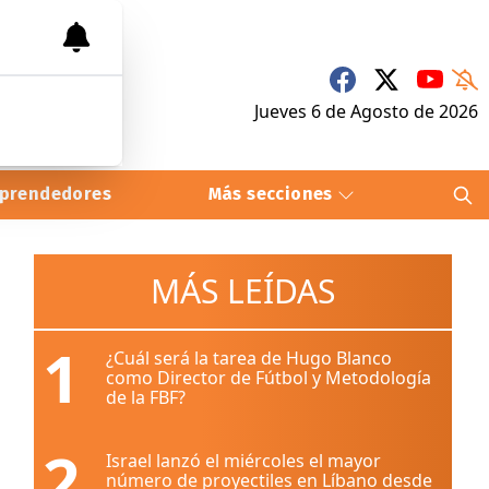
Jueves 6
de
Agosto
de 2026
prendedores
Más secciones
MÁS LEÍDAS
1
¿Cuál será la tarea de Hugo Blanco
como Director de Fútbol y Metodología
de la FBF?
2
Israel lanzó el miércoles el mayor
número de proyectiles en Líbano desde