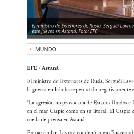
El ministro de Exteriores de Rusia, Serguéi Lavr
este jueves en Astaná. Foto: EFE
•
MUNDO
EFE / Astaná
El ministro de Exteriores de Rusia, Serguéi Lavro
la guerra en Irán ha repercutido negativamente en
"La agresión no provocada de Estados Unidos e I
en el mar Caspio como en su litoral. El Caspio 
rueda de prensa en Astaná.
En particular, Lavrov condenó como "inaceptabl