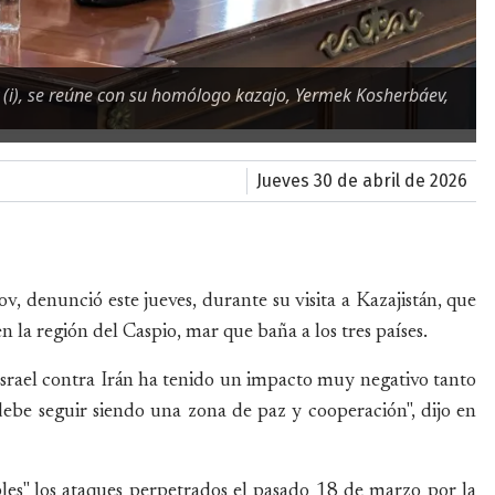
ov (i), se reúne con su homólogo kazajo, Yermek Kosherbáev,
jueves 30 de abril de 2026
v, denunció este jueves, durante su visita a Kazajistán, que
 la región del Caspio, mar que baña a los tres países.
srael contra Irán ha tenido un impacto muy negativo tanto
debe seguir siendo una zona de paz y cooperación", dijo en
es" los ataques perpetrados el pasado 18 de marzo por la