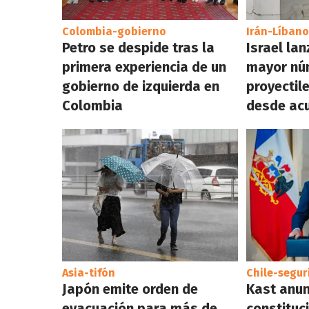
Colombia-gobierno
Irán-Líbano
Petro se despide tras la
Israel lan
primera experiencia de un
mayor nú
gobierno de izquierda en
proyectil
Colombia
desde acu
Asia-tifón
Chile-segur
Japón emite orden de
Kast anun
evacuación para más de
constituc