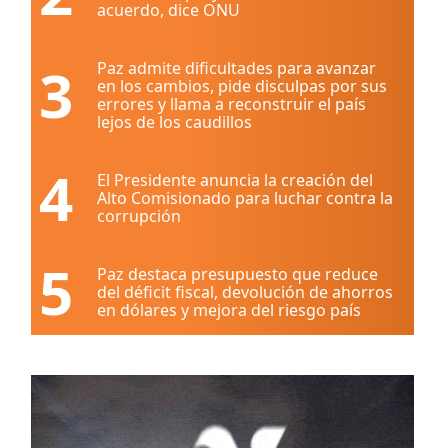
acuerdo, dice ONU
3
Paz admite dificultades para avanzar
en los cambios, pide disculpas por sus
errores y llama a reconstruir el país
lejos de los caudillos
4
El Presidente anuncia la creación del
Alto Comisionado para luchar contra la
corrupción
5
Paz destaca presupuesto que reduce
del déficit fiscal, devolución de ahorros
en dólares y mejora del riesgo país