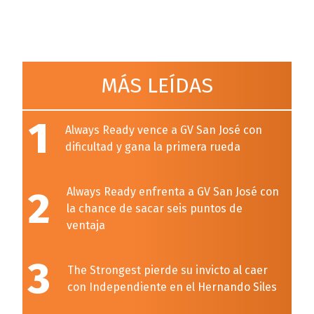
MÁS LEÍDAS
1
Always Ready vence a GV San José con
dificultad y gana la primera rueda
2
Always Ready enfrenta a GV San José con
la chance de sacar seis puntos de
ventaja
3
The Strongest pierde su invicto al caer
con Independiente en el Hernando Siles