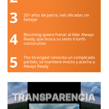
3
201 años de patria, seís décadas sin
festejar
4
Blooming quiere frenar al líder Always
Ready, que busca su sexto triunfo
consecutivo
5
The Strongest remonta un complicado
partido, se mantiene invicto y acecha a
Always Ready