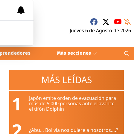
Jueves 6
de
Agosto
de 2026
prendedores
Más secciones
MÁS LEÍDAS
1
Japón emite orden de evacuación para
más de 5.000 personas ante el avance
el tifón Dolphin
2
¿Abu… Bolivia nos quiere a nosotros….?