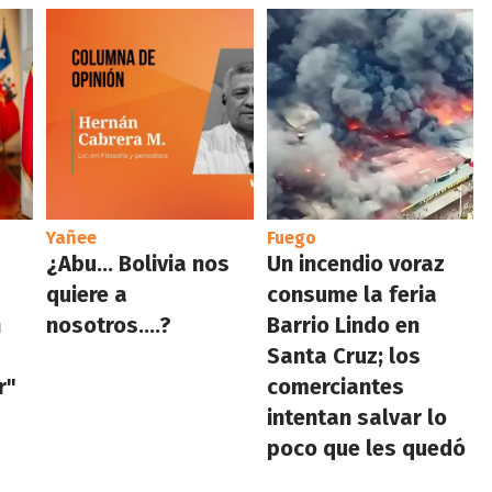
Yañee
Fuego
¿Abu… Bolivia nos
Un incendio voraz
quiere a
consume la feria
n
nosotros….?
Barrio Lindo en
Santa Cruz; los
r"
comerciantes
intentan salvar lo
poco que les quedó