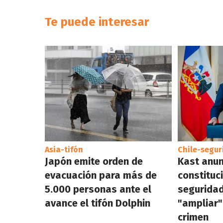
Te puede interesar
Asia-tifón
Chile-segur
Japón emite orden de
Kast anun
evacuación para más de
constituc
5.000 personas ante el
seguridad
avance el tifón Dolphin
"ampliar"
crimen