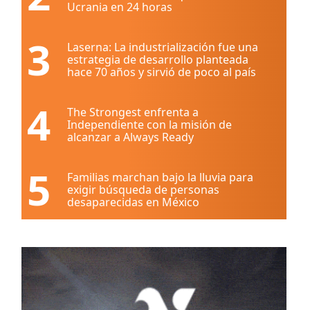
Ucrania en 24 horas
3
Laserna: La industrialización fue una
estrategia de desarrollo planteada
hace 70 años y sirvió de poco al país
4
The Strongest enfrenta a
Independiente con la misión de
alcanzar a Always Ready
5
Familias marchan bajo la lluvia para
exigir búsqueda de personas
desaparecidas en México