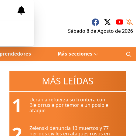
Sábado 8
de
Agosto
de 2026
prendedores
Más secciones
MÁS LEÍDAS
1
Ucrania refuerza su frontera con
Bielorrusia por temor a un posible
ataque
2
Zelenski denuncia 13 muertos y 77
heridos civiles en ataques rusos en