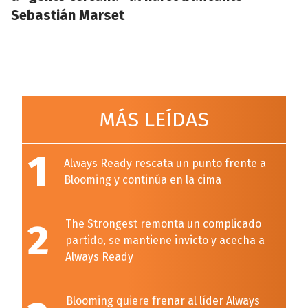
Sebastián Marset
MÁS LEÍDAS
1
Always Ready rescata un punto frente a
Blooming y continúa en la cima
2
The Strongest remonta un complicado
partido, se mantiene invicto y acecha a
Always Ready
Blooming quiere frenar al líder Always