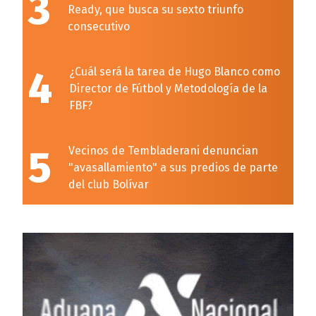
3
Ready, que busca su sexto triunfo
consecutivo
4
¿Cuál será la tarea de Hugo Blanco como
Director de Fútbol y Metodología de la
FBF?
5
Vecinos de Tembladerani denuncian
"avasallamiento" a sus predios de parte
del club Bolívar