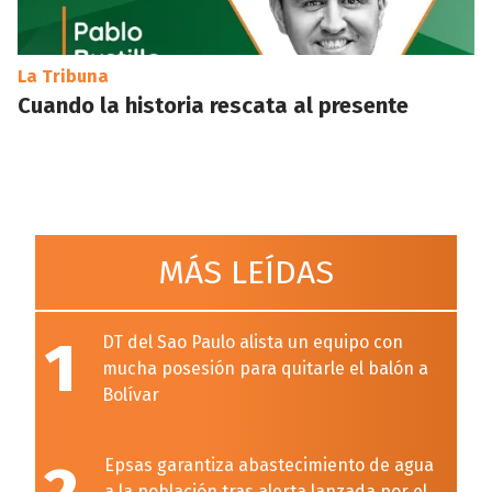
La Tribuna
Cuando la historia rescata al presente
MÁS LEÍDAS
1
DT del Sao Paulo alista un equipo con
mucha posesión para quitarle el balón a
Bolívar
Epsas garantiza abastecimiento de agua
a la población tras alerta lanzada por el