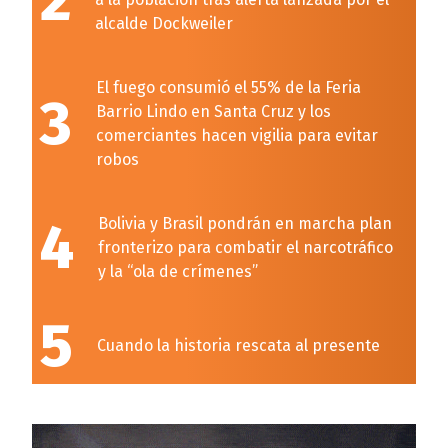
2
alcalde Dockweiler
El fuego consumió el 55% de la Feria
3
Barrio Lindo en Santa Cruz y los
comerciantes hacen vigilia para evitar
robos
4
Bolivia y Brasil pondrán en marcha plan
fronterizo para combatir el narcotráfico
y la “ola de crímenes”
5
Cuando la historia rescata al presente