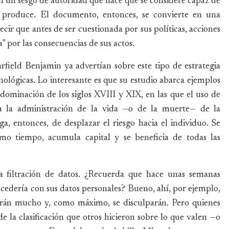
on un sesgo de autoridad que hace que se considere capaz de
ue produce. El documento, entonces, se convierte en una
ecir que antes de ser cuestionada por sus políticas, acciones
 por las consecuencias de sus actos.
field Benjamin ya advertían sobre este tipo de estrategia
nológicas. Lo interesante es que su estudio abarca ejemplos
 dominación de los siglos XVIII y XIX, en las que el uso de
a la administración de la vida —o de la muerte— de la
a, entonces, de desplazar el riesgo hacia el individuo. Se
smo tiempo, acumula capital y se beneficia de todas las
la filtración de datos. ¿Recuerda que hace unas semanas
cedería con sus datos personales? Bueno, ahí, por ejemplo,
tirán mucho y, como máximo, se disculparán. Pero quienes
 la clasificación que otros hicieron sobre lo que valen —o