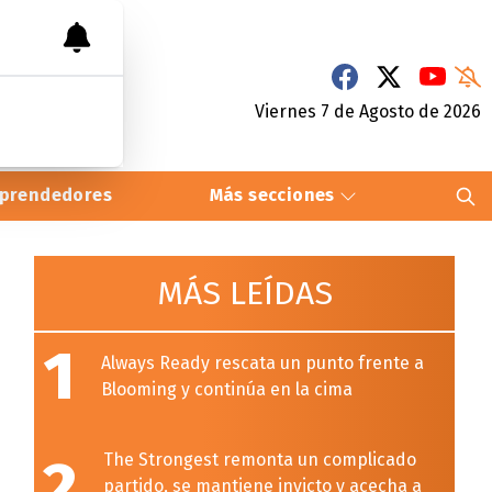
Viernes 7
de
Agosto
de 2026
prendedores
Más secciones
MÁS LEÍDAS
1
Always Ready rescata un punto frente a
Blooming y continúa en la cima
2
The Strongest remonta un complicado
partido, se mantiene invicto y acecha a