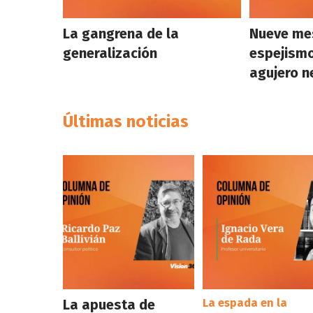
La gangrena de la
Nueve mes
generalización
espejismo
agujero n
Últimas noticias
La apuesta de
La espada en la