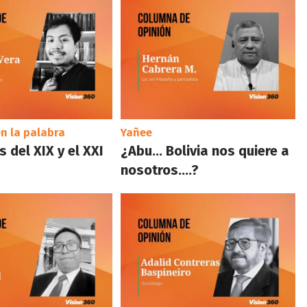
n la palabra
Yañee
 del XIX y el XXI
¿Abu… Bolivia nos quiere a
nosotros….?