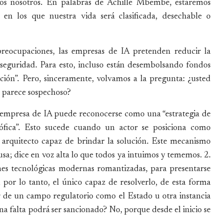
emos nosotros. En palabras de Achille Mbembe, estaremos
s en los que nuestra vida será clasificada, desechable o
preocupaciones, las empresas de IA pretenden reducir la
seguridad. Para esto, incluso están desembolsando fondos
ición”. Pero, sinceramente, volvamos a la pregunta: ¿usted
e parece sospechoso?
ta empresa de IA puede reconocerse como una “estrategia de
trófica”. Esto sucede cuando un actor se posiciona como
 arquitecto capaz de brindar la solución. Este mecanismo
sa; dice en voz alta lo que todos ya intuimos y tememos. 2.
nes tecnológicas modernas romantizadas, para presentarse
por lo tanto, el único capaz de resolverlo, de esta forma
r de un campo regulatorio como el Estado u otra instancia
una falta podrá ser sancionado? No, porque desde el inicio se