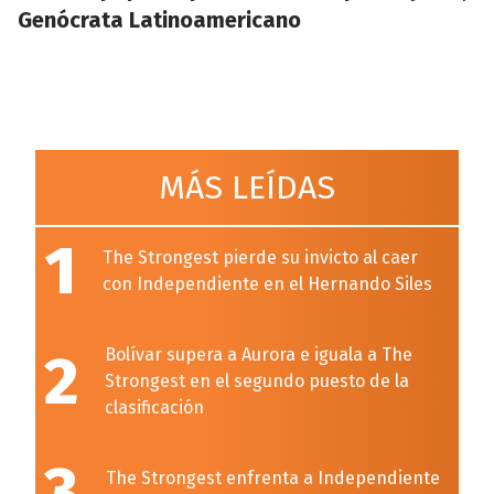
Genócrata Latinoamericano
MÁS LEÍDAS
1
The Strongest pierde su invicto al caer
con Independiente en el Hernando Siles
2
Bolívar supera a Aurora e iguala a The
Strongest en el segundo puesto de la
clasificación
3
The Strongest enfrenta a Independiente