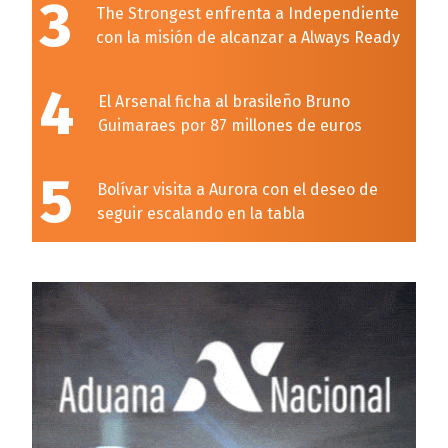
3
The Strongest enfrenta a Independiente
con la misión de alcanzar a Always Ready
4
El Arsenal ficha al brasileño Bruno
Guimaraes por 87 millones de euros
5
Bolívar visita a Aurora con el deseo de
seguir escalando en la tabla