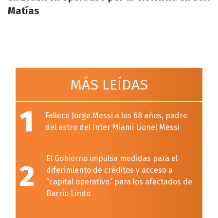
Matías
MÁS LEÍDAS
1
Fallece Jorge Messi a los 68 años, padre
del astro del Inter Miami Lionel Messi
El Gobierno impulsa medidas para el
2
diferimiento de créditos y acceso a
“capital operativo” para los afectados de
Barrio Lindo