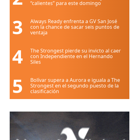
“calientes” para este domingo
3
Always Ready enfrenta a GV San José
con la chance de sacar seis puntos de
ventaja
4
The Strongest pierde su invicto al caer
con Independiente en el Hernando
Siles
5
Bolívar supera a Aurora e iguala a The
Strongest en el segundo puesto de la
clasificación