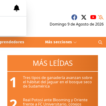
Domingo 9
de
Agosto
de 2026
prendedores
Más secciones
MÁS LEÍDAS
1
Tres tipos de ganadería avanzan sobre
el hábitat del jaguar en el bosque seco
de Sudamérica
2
Real Potosí ante Blooming y Oriente
frente a FC Universitario, cotejos