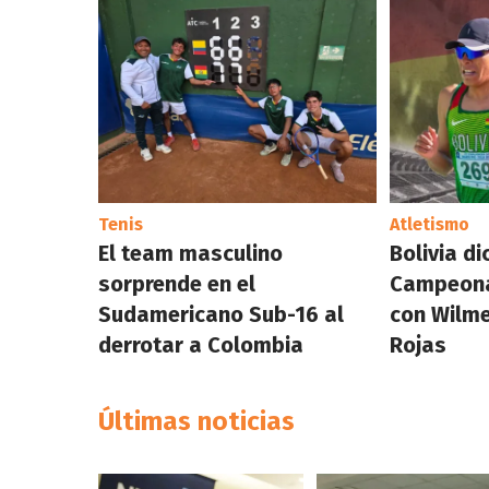
Tenis
Atletismo
El team masculino
Bolivia di
sorprende en el
Campeona
Sudamericano Sub-16 al
con Wilme
derrotar a Colombia
Rojas
Últimas noticias