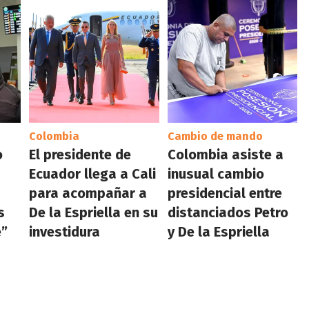
Colombia
Cambio de mando
o
El presidente de
Colombia asiste a
Ecuador llega a Cali
inusual cambio
para acompañar a
presidencial entre
s
De la Espriella en su
distanciados Petro
e”
investidura
y De la Espriella