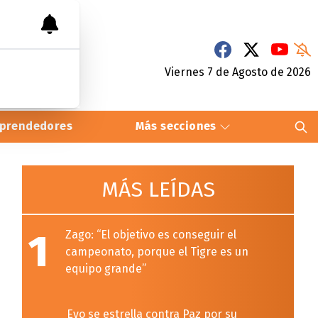
Viernes 7
de
Agosto
de 2026
prendedores
Más secciones
MÁS LEÍDAS
1
Zago: “El objetivo es conseguir el
campeonato, porque el Tigre es un
equipo grande”
Evo se estrella contra Paz por su