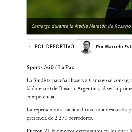
Camargo durante la Media Maratón de Rosario. 
•
POLIDEPORTIVO
Por Marcelo Es
Sports 360 / La Paz
La fondista paceña Jhoselyn Camago se consag
kilómetros) de Rosario, Argentina, al ser la prim
competencia.
La representante nacional tuvo una destacada pa
presencia de 2.270 corredores.
Fueron 21 kilómetros extenuantes en los que Ca