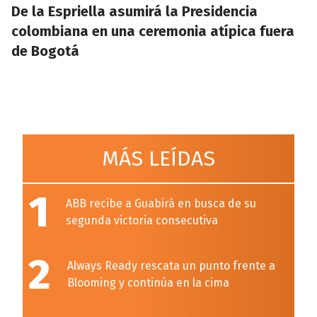
De la Espriella asumirá la Presidencia
colombiana en una ceremonia atípica fuera
de Bogotá
MÁS LEÍDAS
1
ABB recibe a Guabirá en busca de su
segunda victoria consecutiva
2
Always Ready rescata un punto frente a
Blooming y continúa en la cima