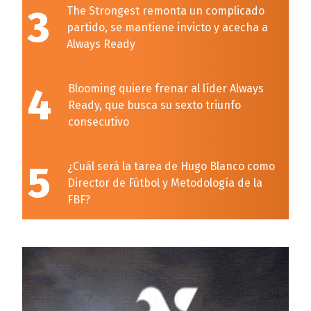
3
The Strongest remonta un complicado
partido, se mantiene invicto y acecha a
Always Ready
4
Blooming quiere frenar al líder Always
Ready, que busca su sexto triunfo
consecutivo
5
¿Cuál será la tarea de Hugo Blanco como
Director de Fútbol y Metodología de la
FBF?