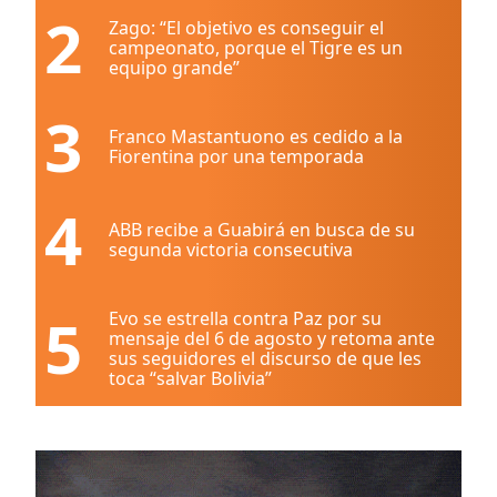
2
Zago: “El objetivo es conseguir el
campeonato, porque el Tigre es un
equipo grande”
3
Franco Mastantuono es cedido a la
Fiorentina por una temporada
4
ABB recibe a Guabirá en busca de su
segunda victoria consecutiva
5
Evo se estrella contra Paz por su
mensaje del 6 de agosto y retoma ante
sus seguidores el discurso de que les
toca “salvar Bolivia”