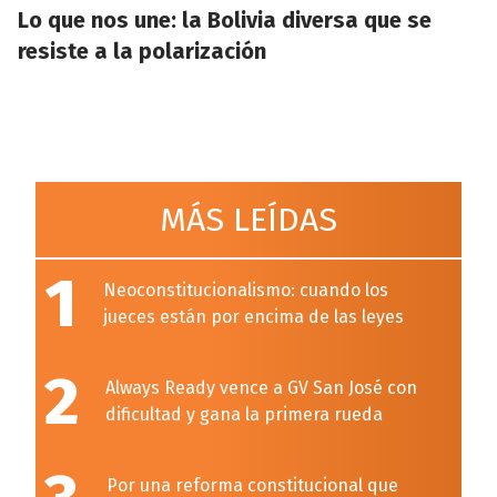
Lo que nos une: la Bolivia diversa que se
resiste a la polarización
MÁS LEÍDAS
1
Neoconstitucionalismo: cuando los
jueces están por encima de las leyes
2
Always Ready vence a GV San José con
dificultad y gana la primera rueda
Por una reforma constitucional que