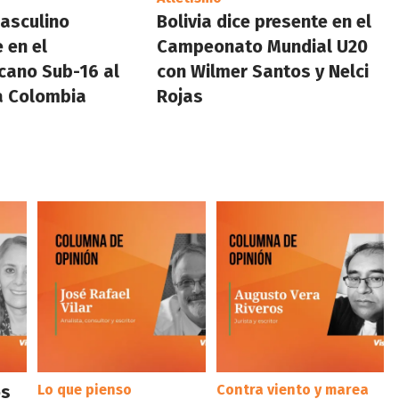
asculino
Bolivia dice presente en el
 en el
Campeonato Mundial U20
cano Sub-16 al
con Wilmer Santos y Nelci
a Colombia
Rojas
os
Lo que pienso
Contra viento y marea