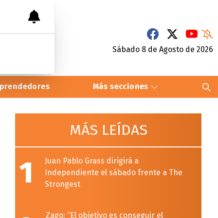
Sábado 8
de
Agosto
de 2026
prendedores
Más secciones
MÁS LEÍDAS
1
Juan Pablo Grass dirigirá a
Independiente el sábado frente a The
Strongest
Zago: “El objetivo es conseguir el