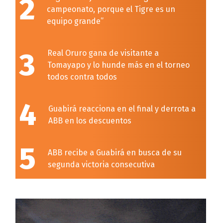
2
campeonato, porque el Tigre es un
equipo grande”
3
Real Oruro gana de visitante a
Tomayapo y lo hunde más en el torneo
todos contra todos
4
Guabirá reacciona en el final y derrota a
ABB en los descuentos
5
ABB recibe a Guabirá en busca de su
segunda victoria consecutiva