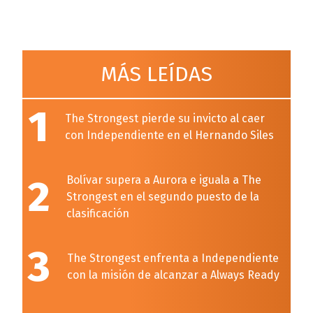
MÁS LEÍDAS
1
The Strongest pierde su invicto al caer
con Independiente en el Hernando Siles
2
Bolívar supera a Aurora e iguala a The
Strongest en el segundo puesto de la
clasificación
3
The Strongest enfrenta a Independiente
con la misión de alcanzar a Always Ready