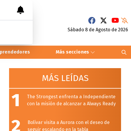
Sábado 8
de
Agosto
de 2026
prendedores
Más secciones
MÁS LEÍDAS
1
The Strongest enfrenta a Independiente
con la misión de alcanzar a Always Ready
2
Bolívar visita a Aurora con el deseo de
seguir escalando en la tabla