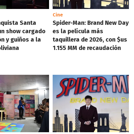
Cine
quista Santa
Spider-Man: Brand New Day
 un show cargado
es la película más
n y guiños a la
taquillera de 2026, con $us
oliviana
1.155 MM de recaudación