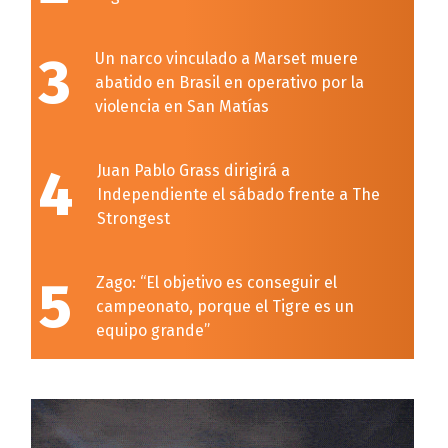
3
Un narco vinculado a Marset muere
abatido en Brasil en operativo por la
violencia en San Matías
4
Juan Pablo Grass dirigirá a
Independiente el sábado frente a The
Strongest
5
Zago: “El objetivo es conseguir el
campeonato, porque el Tigre es un
equipo grande”