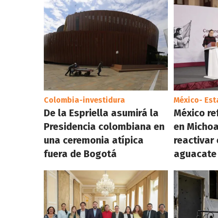
Colombia-investidura
México- Es
De la Espriella asumirá la
México re
Presidencia colombiana en
en Micho
una ceremonia atípica
reactivar
fuera de Bogotá
aguacate