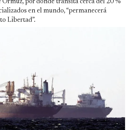
de Ormuz, por donde transita cerca del 20 %
rcializados en el mundo, “permanecerá
to Libertad”.