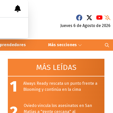
Jueves 6
de
Agosto
de 2026
prendedores
Más secciones
MÁS LEÍDAS
1
Always Ready rescata un punto frente a
Blooming y continúa en la cima
2
Oviedo vincula los asesinatos en San
Matías a "gente cercana" al