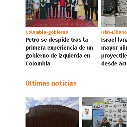
Colombia-gobierno
Irán-Líbano
Petro se despide tras la
Israel lan
primera experiencia de un
mayor nú
gobierno de izquierda en
proyectil
Colombia
desde acu
Últimas noticias