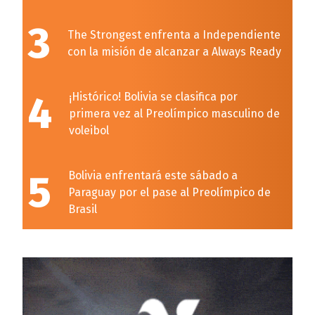
3
The Strongest enfrenta a Independiente
con la misión de alcanzar a Always Ready
4
¡Histórico! Bolivia se clasifica por
primera vez al Preolímpico masculino de
voleibol
5
Bolivia enfrentará este sábado a
Paraguay por el pase al Preolímpico de
Brasil