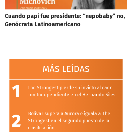
Cuando papi fue presidente: “nepobaby” no,
Genócrata Latinoamericano
MÁS LEÍDAS
1
The Strongest pierde su invicto al caer
con Independiente en el Hernando Siles
2
Bolívar supera a Aurora e iguala a The
Strongest en el segundo puesto de la
clasificación