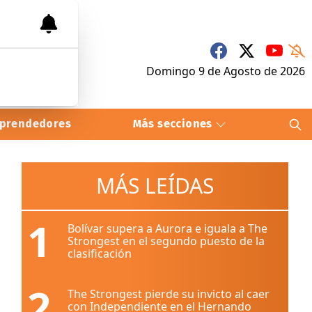
Domingo 9
de
Agosto
de 2026
prendedores
Más secciones
MÁS LEÍDAS
1
Bolívar supera a Aurora e iguala a The
Strongest en el segundo puesto de la
clasificación
2
The Strongest pierde su invicto al caer
con Independiente en el Hernando