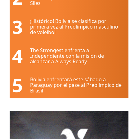
Siles
3
¡Histórico! Bolivia se clasifica por
primera vez al Preolímpico masculino
de voleibol
4
The Strongest enfrenta a
Independiente con la misión de
alcanzar a Always Ready
5
Bolivia enfrentará este sábado a
Paraguay por el pase al Preolímpico de
Brasil