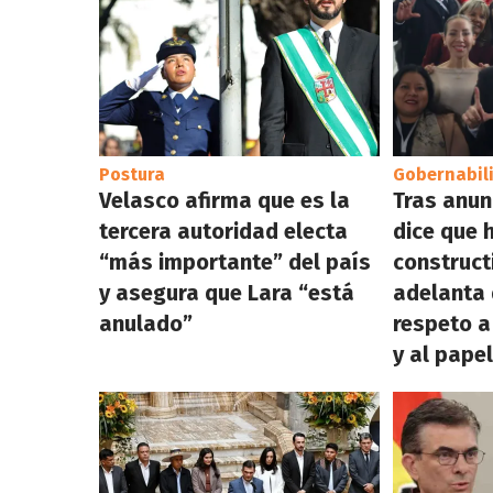
Postura
Gobernabil
Velasco afirma que es la
Tras anun
tercera autoridad electa
dice que 
“más importante” del país
construct
y asegura que Lara “está
adelanta 
anulado”
respeto a
y al pape