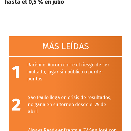
hasta el 0,5 % en julio
MÁS LEÍDAS
1
Racismo: Aurora corre el riesgo de ser
multado, jugar sin público o perder
puntos
2
Sao Paulo llega en crisis de resultados,
no gana en su torneo desde el 25 de
abril
Always Ready enfrenta a GV San José con