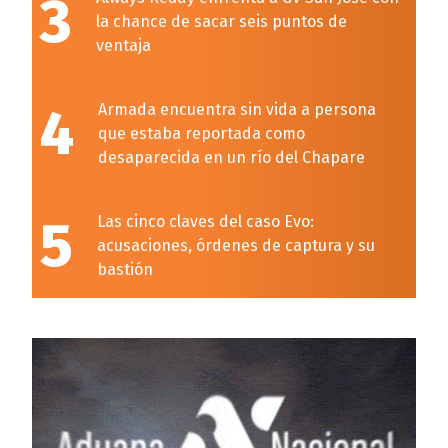
3
la chance de sacar seis puntos de
ventaja
4
Armada encuentra sin vida a persona
que estaba reportada como
desaparecida en un río del Chapare
5
Las cinco claves del caso Evo:
acusaciones, órdenes de captura y su
bastión