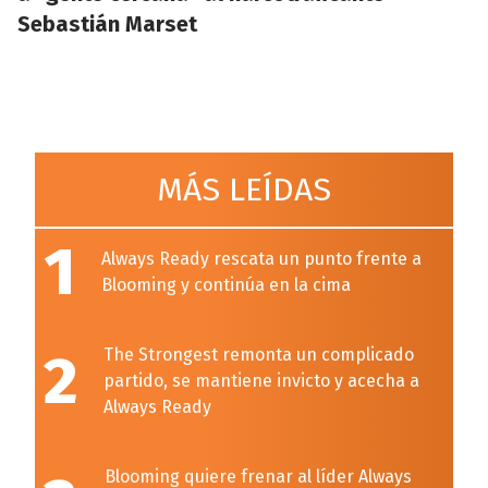
Sebastián Marset
MÁS LEÍDAS
1
Always Ready rescata un punto frente a
Blooming y continúa en la cima
2
The Strongest remonta un complicado
partido, se mantiene invicto y acecha a
Always Ready
Blooming quiere frenar al líder Always