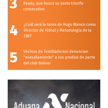
3
Ready, que busca su sexto triunfo
consecutivo
4
¿Cuál será la tarea de Hugo Blanco como
Director de Fútbol y Metodología de la
FBF?
5
Vecinos de Tembladerani denuncian
"avasallamiento" a sus predios de parte
del club Bolívar