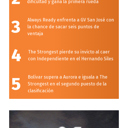
dificultad y gana la primera rueda
3
Always Ready enfrenta a GV San José con
la chance de sacar seis puntos de
ventaja
4
The Strongest pierde su invicto al caer
con Independiente en el Hernando Siles
5
Bolívar supera a Aurora e iguala a The
Strongest en el segundo puesto de la
clasificación