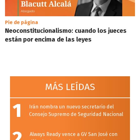
Pie de página
Neoconstitucionalismo: cuando los jueces
están por encima de las leyes
MÁS LEÍDAS
1
Irán nombra un nuevo secretario del
Consejo Supremo de Seguridad Nacional
2
Always Ready vence a GV San José con